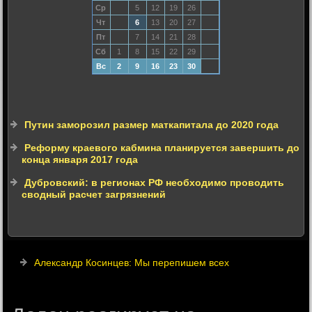
Ср
5
12
19
26
Чт
6
13
20
27
Пт
7
14
21
28
Сб
1
8
15
22
29
Вс
2
9
16
23
30
Путин заморозил размер маткапитала до 2020 года
Реформу краевого кабмина планируется завершить до
конца января 2017 года
Дубровский: в регионах РФ необходимо проводить
сводный расчет загрязнений
Александр Косинцев: Мы перепишем всех