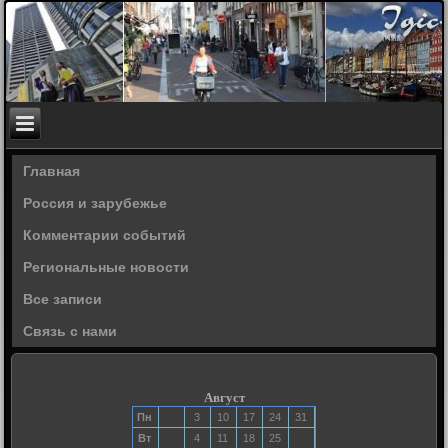
Главная
Россия и зарубежье
Комментарии событий
Региональные новости
Все записи
Связь с нами
Август
Пн
3
10
17
24
31
Вт
4
11
18
25