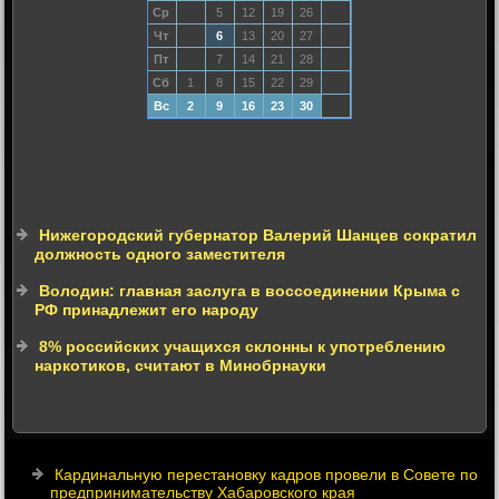
Ср
5
12
19
26
Чт
6
13
20
27
Пт
7
14
21
28
Сб
1
8
15
22
29
Вс
2
9
16
23
30
Нижегородский губернатор Валерий Шанцев сократил
должность одного заместителя
Володин: главная заслуга в воссоединении Крыма с
РФ принадлежит его народу
8% российских учащихся склонны к употреблению
наркотиков, считают в Минобрнауки
Кардинальную перестановку кадров провели в Совете по
предпринимательству Хабаровского края