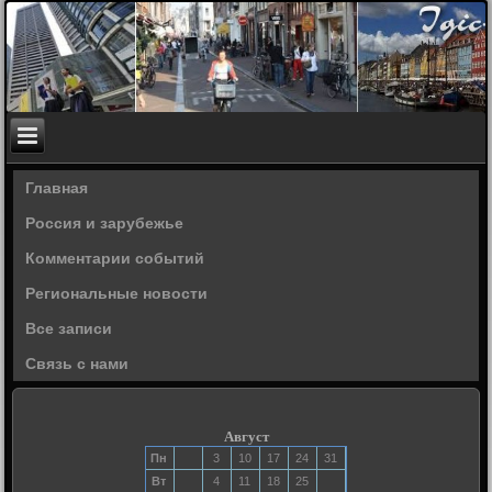
Главная
Россия и зарубежье
Комментарии событий
Региональные новости
Все записи
Связь с нами
Август
Пн
3
10
17
24
31
Вт
4
11
18
25