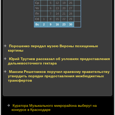
Ср
5
12
19
26
Чт
6
13
20
27
Пт
7
14
21
28
Сб
1
8
15
22
29
Вс
2
9
16
23
30
Порошенко передал музею Вероны похищенные
картины
Юрий Трутнев рассказал об условиях предоставления
дальневосточного гектара
Максим Решетников поручил краевому правительству
утвердить порядки предоставления межбюджетных
трансфертов
Куратора Музыкального микрорайона выберут на
конкурсе в Краснодаре