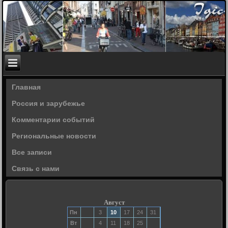
Главная
Россия и зарубежье
Комментарии событий
Региональные новости
Все записи
Связь с нами
Август
Пн
3
10
17
24
31
Вт
4
11
18
25