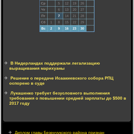
Ср
5
12
19
26
Чт
6
13
20
27
Пт
7
14
21
28
Сб
1
8
15
22
29
Вс
2
9
16
23
30
В Нидерландах поддержали легализацию
выращивания марихуаны
Решение о передаче Исаакиевского собора РПЦ
оспорено в суде
Лукашенко требует безусловного выполнения
требования о повышении средней зарплаты до $500 в
2017 году
Диплом главы Безенчукского района признан