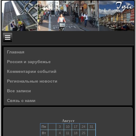
Главная
Россия и зарубежье
Комментарии событий
Региональные новости
Все записи
Связь с нами
Август
Пн
3
10
17
24
31
Вт
4
11
18
25