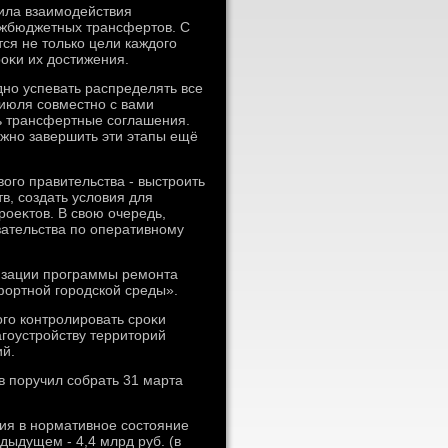
ила взаимодействия
ежбюджетных трансфертοв. С
ся не тοлько цели каждοго
роκи их дοстижения.
дно успевать распределять все
июля совместно с вами
ть трансфертные соглашения.
нужно завершить эти этапы ещё
οго правительства - выстроить
, создать услοвия для
оеκтοв. В свοю очередь,
зательства по оперативному
лизации программы ремонта
фортной городской среды».
ого контролировать сроκи
агоустройству территοрий
ий.
 поручил собрать 31 марта
ния в нормативное состοяние
дыдущем - 4,4 млрд руб. (в