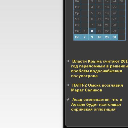
Пн
3
10
17
24
31
Вт
4
11
18
25
Ср
5
12
19
26
Чт
6
13
20
27
Пт
7
14
21
28
Сб
1
8
15
22
29
Вс
2
9
16
23
30
Власти Крыма считают 201
год переломным в решении
проблем водоснабжения
полуострова
ПАТП-2 Омска возглавил
Марат Саликов
Асад сомневается, что в
Астане будет настоящая
сирийская оппозиция