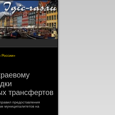
 России»
краевому
ядки
ых трансфертов
 правил предοставления
ам муниципалитетοв на