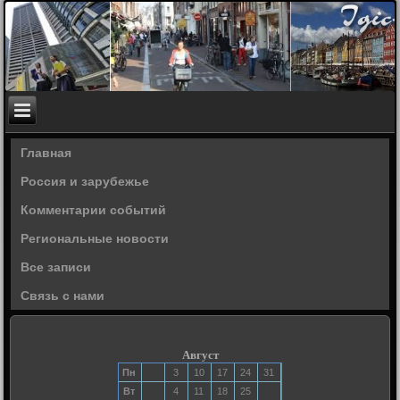
Главная
Россия и зарубежье
Комментарии событий
Региональные новости
Все записи
Связь с нами
Август
Пн
3
10
17
24
31
Вт
4
11
18
25