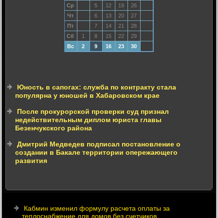
Ср
5
12
19
26
Чт
6
13
20
27
Пт
7
14
21
28
Сб
1
8
15
22
29
Вс
2
9
16
23
30
Юность в сапогах: служба по контракту стала
популярна у юношей в Хабаровском крае
После прокурорской проверки суд признал
недействительным диплом юриста главы
Безенчукского района
Дмитрий Медведев подписал постановление о
создании в Бакале территории опережающего
развития
Кабмин изменил формулу расчета оплаты за
теплоснабжение для домов без счетчиков