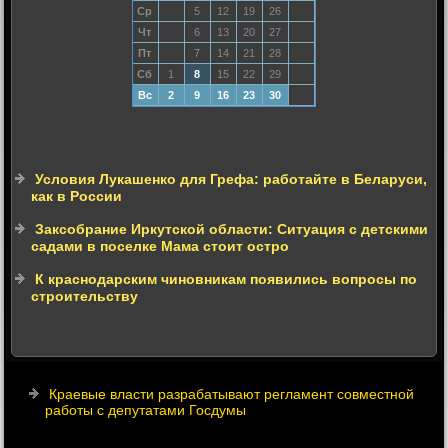
Ср
5
12
19
26
Чт
6
13
20
27
Пт
7
14
21
28
Сб
1
8
15
22
29
Вс
2
9
16
23
30
Условия Лукашенко для Грефа: работайте в Беларуси,
как в России
Заксобрание Иркутской области: Ситуация с детскими
садами в поселке Мама стоит остро
К краснодарским чиновникам появились вопросы по
строительству
Краевые власти разрабатывают регламент совместной
работы с депутатами Госдумы