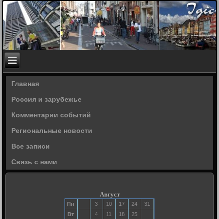
Главная
Россия и зарубежье
Комментарии событий
Региональные новости
Все записи
Связь с нами
Август
Пн
3
10
17
24
31
Вт
4
11
18
25