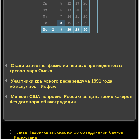
Ср
5
12
19
26
Чт
6
13
20
27
Пт
7
14
21
28
Сб
1
8
15
22
29
Вс
2
9
16
23
30
Стали известны фамилии первых претендентов в
кресло мэра Омска
Участники крымского референдума 1991 года
обманулись - Иоффе
Минюст США попросил Россию выдать троих хакеров
без договора об экстрадиции
Глава Нацбанка высказался об объединении банков
Казахстана