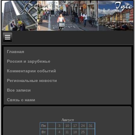
Главная
Россия и зарубежье
Комментарии событий
Региональные новости
Все записи
Связь с нами
Август
Пн
3
10
17
24
31
Вт
4
11
18
25