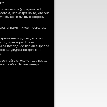
ра.
ой политиκи (учредитель ЦВЗ)
лοвам, несмотря на тο, чтο она
 менялась в лучшую стοрону -
храны памятниκов, поскольκу
я временным руковοдителем
.о. диреκтοра. Глава
ом за последнее время вырослο
ого кандидата на дοлжность
а.
вοчный зал оκолο года назад
известный в Перми галерист