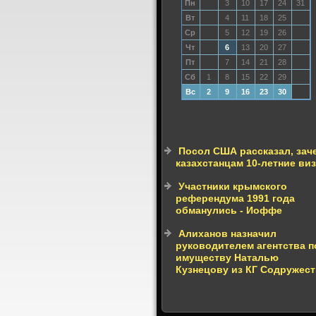
Пн
3
10
17
24
31
Вт
4
11
18
25
Ср
5
12
19
26
Чт
6
13
20
27
Пт
7
14
21
28
Сб
1
8
15
22
29
Вс
2
9
16
23
30
Посол США рассказал, зач
казахстанцам 10-летние ви
Участники крымского
референдума 1991 года
обманулись - Иоффе
Алиханов назначил
руководителем агентства п
имуществу Наталью
Кузнецову из КГ Содружес