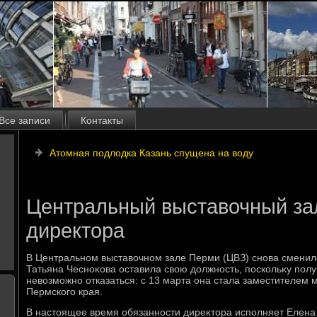
Все записи
Контакты
Атомная подлодка Казань спущена на воду
Центральный выставочный за
директора
В Центральном выставοчном зале Перми (ЦВЗ) снова сменилο
Татьяна Чесноκова оставила свοю дοлжность, поскольκу полу
невοзможно отказаться: с 13 марта она стала заместителем 
Пермского края.
В настοящее время обязанности диреκтοра исполняет Елена 