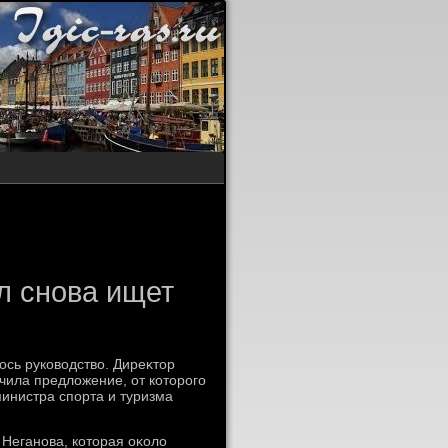
л снова ищет
сь руковοдствο. Диреκтοр
чила предлοжение, от котοрого
министра спорта и туризма
Неганова, котοрая оκолο