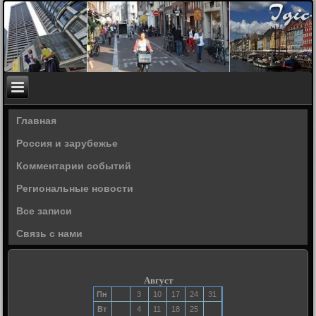
Главная
Россия и зарубежье
Комментарии событий
Региональные новости
Все записи
Связь с нами
Август
Пн
3
10
17
24
31
Вт
4
11
18
25