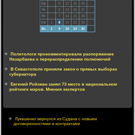
Ср
5
12
19
26
Чт
6
13
20
27
Пт
7
14
21
28
Сб
1
8
15
22
29
Вс
2
9
16
23
30
Политологи прокомментировали распоряжение
Назарбаева о перераспределении полномочий
В Севастополе приняли закон о прямых выборах
губернатора
Евгений Ройзман занял 73 место в национальном
рейтинге мэров. Мнения экспертов
Лукашенко вернулся из Судана с новыми
договоренностями и контрактами