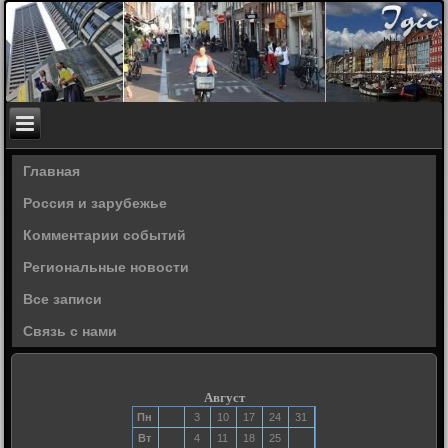
Главная
Россия и зарубежье
Комментарии событий
Региональные новости
Все записи
Связь с нами
Август
Пн
3
10
17
24
31
Вт
4
11
18
25