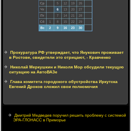
Ср
5
12
19
26
Чт
6
13
20
27
Пт
7
14
21
28
Сб
1
8
15
22
29
Вс
2
9
16
23
30
Прокуратура РФ утверждает, что Янукович проживает
в Ростове, свидетели это отрицают, - Кравченко
Николай Меркушкин и Николя Мор обсудили текущую
ситуацию на АвтоВАЗе
Глава комитета городского обустройства Иркутска
Евгений Дроков сложил свои полномочия
Дмитрий Медведев поручил решить проблему с системой
ЭРА-ГЛОНАСС в Приморье