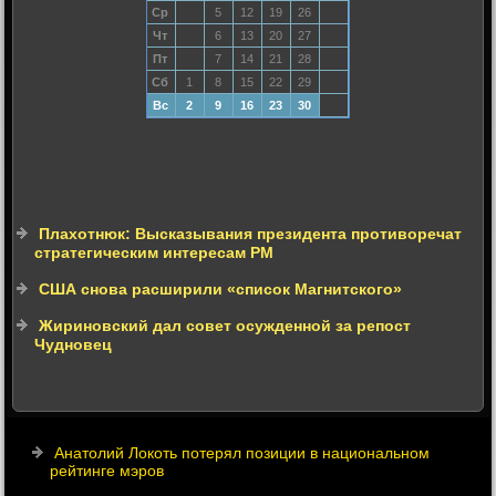
Ср
5
12
19
26
Чт
6
13
20
27
Пт
7
14
21
28
Сб
1
8
15
22
29
Вс
2
9
16
23
30
Плахотнюк: Высказывания президента противоречат
стратегическим интересам РМ
США снова расширили «список Магнитского»
Жириновский дал совет осужденной за репост
Чудновец
Анатолий Локоть потерял позиции в национальном
рейтинге мэров