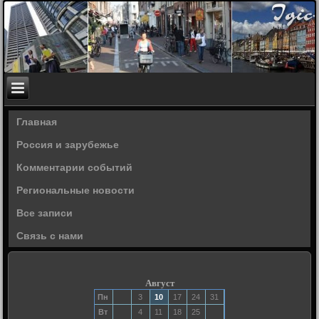
Главная
Россия и зарубежье
Комментарии событий
Региональные новости
Все записи
Связь с нами
Август
Пн
3
10
17
24
31
Вт
4
11
18
25