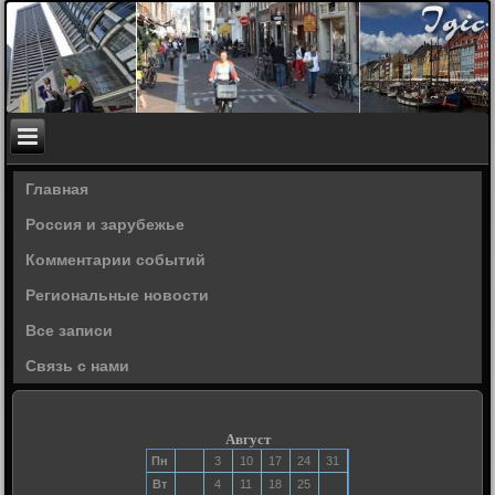
Главная
Россия и зарубежье
Комментарии событий
Региональные новости
Все записи
Связь с нами
Август
Пн
3
10
17
24
31
Вт
4
11
18
25