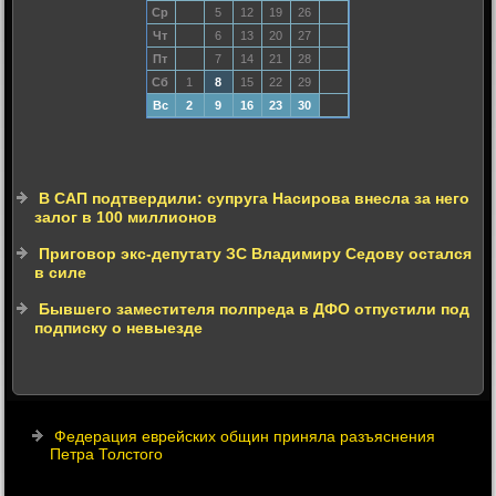
Ср
5
12
19
26
Чт
6
13
20
27
Пт
7
14
21
28
Сб
1
8
15
22
29
Вс
2
9
16
23
30
В САП подтвердили: супруга Насирова внесла за него
залог в 100 миллионов
Приговор экс-депутату ЗС Владимиру Седову остался
в силе
Бывшего заместителя полпреда в ДФО отпустили под
подписку о невыезде
Федерация еврейских общин приняла разъяснения
Петра Толстого