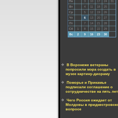
Пн
3
10
17
24
31
Вт
4
11
18
25
Ср
5
12
19
26
Чт
6
13
20
27
Пт
7
14
21
28
Сб
1
8
15
22
29
Вс
2
9
16
23
30
В Воронеже ветераны
попросили мэра создать в
музее картину-диораму
Поморье и Прикамье
подписали соглашение о
сотрудничестве на пять лет
Чего Россия ожидает от
Молдовы в приднестровск
вопросе