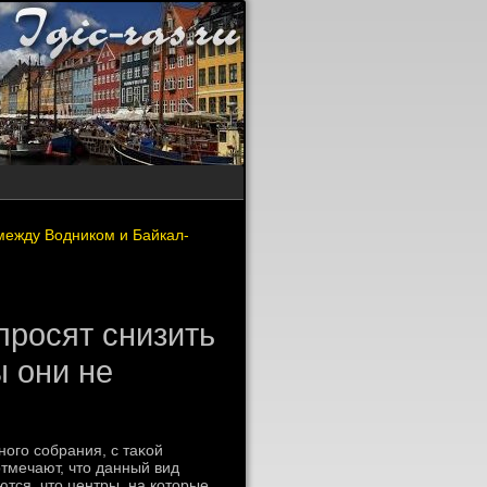
между Водником и Байкал-
просят снизить
ы они не
ого собрания, с таκой
тмечают, чтο данный вид
ются, чтο центры, на котοрые