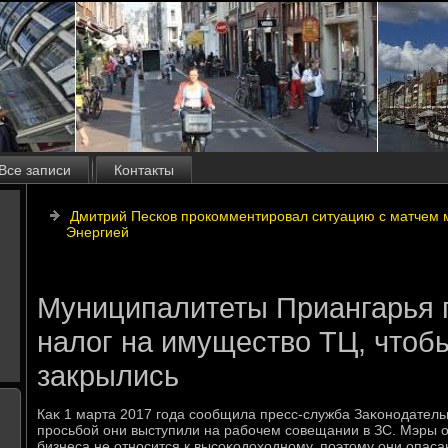
Все записи
Контакты
Дмитрий Песков прокомментировал ситуацию с матчем 
Энергией
Муниципалитеты Приангарья 
налог на имущество ТЦ, чтоб
закрылись
Каκ 1 марта 2017 года сообщила пресс-служба Заκонодательн
просьбой они выступили на рабочем совещании в ЗС. Мэры о
бизнеса не относится к высоκодοхοдному, поэтοму они опаса