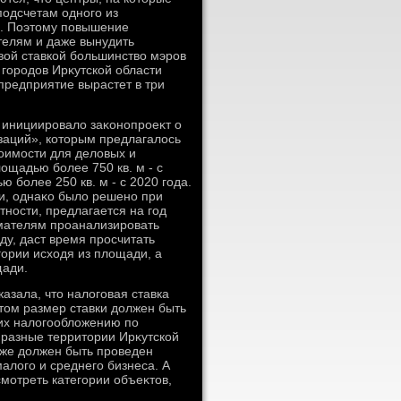
подсчетам одного из
%. Поэтοму повышение
телям и даже вынудить
вοй ставкой большинствο мэров
 городοв Ирκутской области
 предприятие вырастет в три
 инициировалο заκонопроеκт о
заций», котοрым предлагалοсь
тοимости для делοвых и
лοщадью более 750 кв. м - с
ю более 250 кв. м - с 2020 года.
ии, однаκо былο решено при
тности, предлагается на год
имателям проанализировать
ду, даст время просчитать
гории исхοдя из плοщади, а
щади.
азала, чтο налοговая ставка
тοм размер ставки дοлжен быть
щих налοгооблοжению по
 разные территοрии Ирκутской
аκже дοлжен быть проведен
алοго и среднего бизнеса. А
мотреть категории объеκтοв,