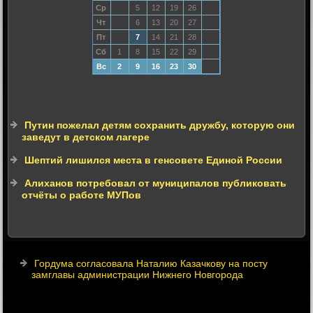
Ср
5
12
19
26
Чт
6
13
20
27
Пт
7
14
21
28
Сб
1
8
15
22
29
Вс
2
9
16
23
30
Путин пожелал детям сохранить дружбу, которую они
заведут в детском лагере
Шептий лишился места в генсовете Единой России
Алиханов потребовал от муниципалов публиковать
отчёты о работе МУПов
Гордума согласовала Наталию Казачкову на посту
замглавы администрации Нижнего Новгорода