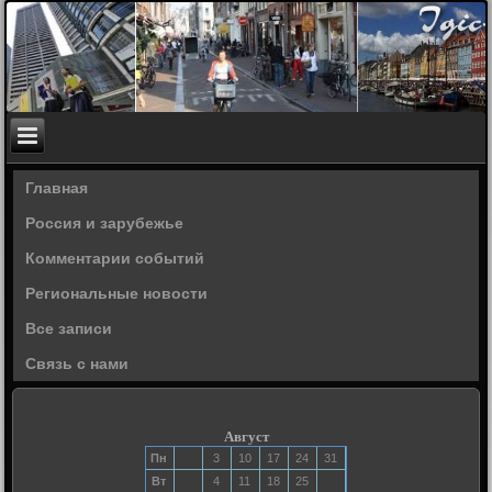
Главная
Россия и зарубежье
Комментарии событий
Региональные новости
Все записи
Связь с нами
Август
Пн
3
10
17
24
31
Вт
4
11
18
25