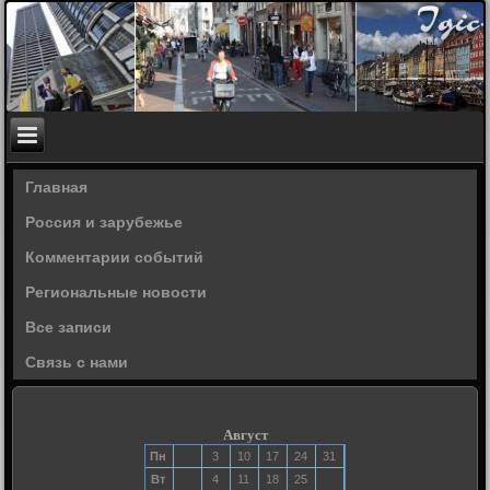
Главная
Россия и зарубежье
Комментарии событий
Региональные новости
Все записи
Связь с нами
Август
Пн
3
10
17
24
31
Вт
4
11
18
25