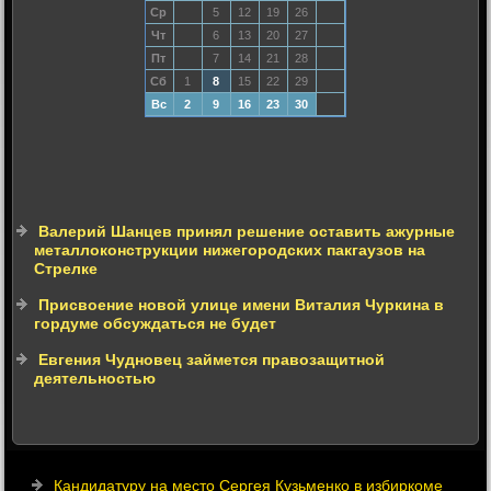
Ср
5
12
19
26
Чт
6
13
20
27
Пт
7
14
21
28
Сб
1
8
15
22
29
Вс
2
9
16
23
30
Валерий Шанцев принял решение оставить ажурные
металлоконструкции нижегородских пакгаузов на
Стрелке
Присвоение новой улице имени Виталия Чуркина в
гордуме обсуждаться не будет
Евгения Чудновец займется правозащитной
деятельностью
Кандидатуру на место Сергея Кузьменко в избиркоме