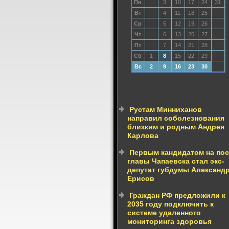
Пн
3
10
17
24
31
Вт
4
11
18
25
Ср
5
12
19
26
Чт
6
13
20
27
Пт
7
14
21
28
Сб
1
8
15
22
29
Вс
2
9
16
23
30
Рустам Минниханов
направил соболезнования
близким и родным Андрея
Карлова
Первым кандидатом на пос
главы Чапаевска стал экс-
депутат губдумы Александ
Ерисов
Граждан РФ предложили к
2035 году подключить к
системе удаленного
мониторинга здоровья