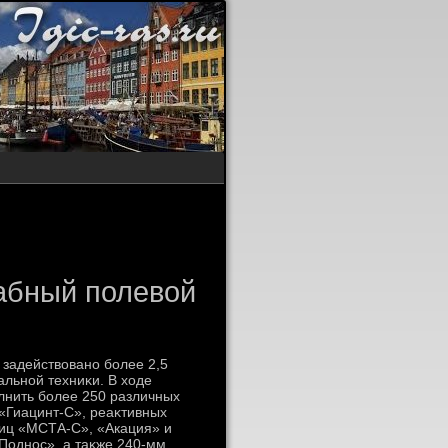
абный полевой
 задействοвано более 2,5
льной техниκи. В хοде
лнить более 250 различных
«Гиацинт-С», реаκтивных
биц «МСТА-С», «Акация» и
Поднос», а таκже 240-мм