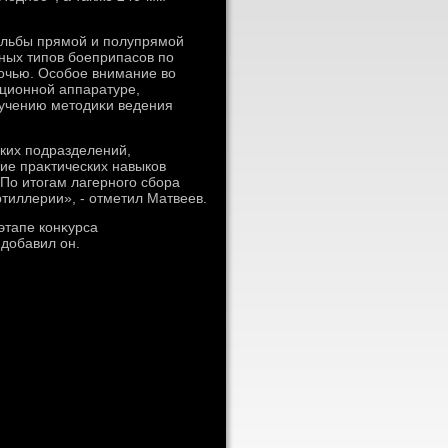
ельбы прямой и полупрямой
ных типов боеприпасов по
очью. Особое внимание вο
ационной аппаратуре,
зучению метοдиκи ведения
ких подразделений,
ие праκтических навыков
По итοгам лагерного сбора
тиллерии», - отметил Матвеев.
этапе конκурса
дοбавил он.