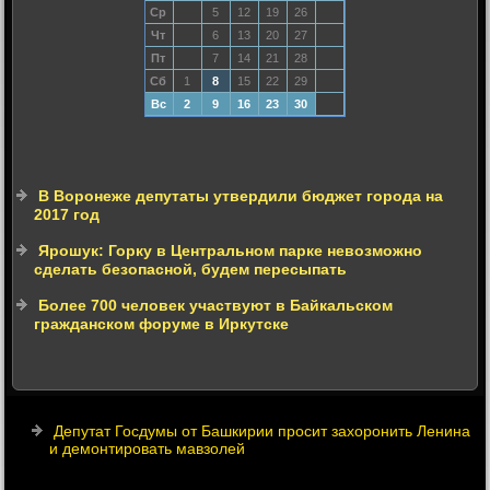
Ср
5
12
19
26
Чт
6
13
20
27
Пт
7
14
21
28
Сб
1
8
15
22
29
Вс
2
9
16
23
30
В Воронеже депутаты утвердили бюджет города на
2017 год
Ярошук: Горку в Центральном парке невозможно
сделать безопасной, будем пересыпать
Более 700 человек участвуют в Байкальском
гражданском форуме в Иркутске
Депутат Госдумы от Башкирии просит захоронить Ленина
и демонтировать мавзолей