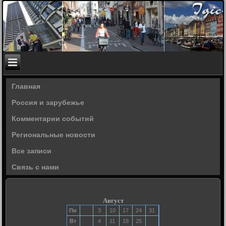
Главная
Россия и зарубежье
Комментарии событий
Региональные новости
Все записи
Связь с нами
Август
Пн
3
10
17
24
31
Вт
4
11
18
25