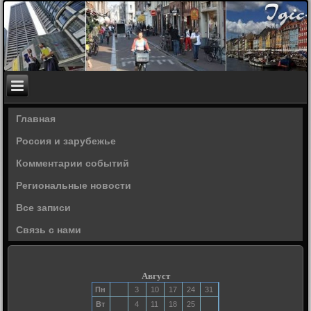
Главная
Россия и зарубежье
Комментарии событий
Региональные новости
Все записи
Связь с нами
Август
Пн
3
10
17
24
31
Вт
4
11
18
25