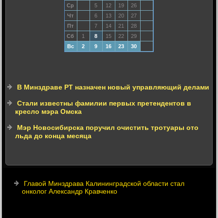
Ср
5
12
19
26
Чт
6
13
20
27
Пт
7
14
21
28
Сб
1
8
15
22
29
Вс
2
9
16
23
30
В Минздраве РТ назначен новый управляющий делами
Стали известны фамилии первых претендентов в
кресло мэра Омска
Мэр Новосибирска поручил очистить тротуары ото
льда до конца месяца
Главой Минздрава Калининградской области стал
онколог Александр Кравченко