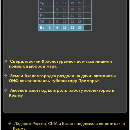
Ср
5
12
19
26
Чт
6
13
20
27
Пт
7
14
21
28
Сб
1
8
15
22
29
Вс
2
9
16
23
30
Свердловский Краснотурьинск всё-таки лишили
прямых выборов мэра
Земли Академгородка раздали на дачи: активисты
ОНФ пожаловались губернатору Приморья
Аксенов взял под контроль работу коллекторов в
Крыму
Лидерам России, США и Китая предложили встретиться в
Крыму