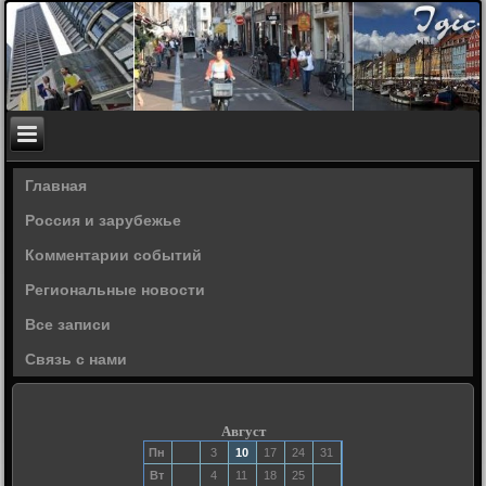
Главная
Россия и зарубежье
Комментарии событий
Региональные новости
Все записи
Связь с нами
Август
Пн
3
10
17
24
31
Вт
4
11
18
25