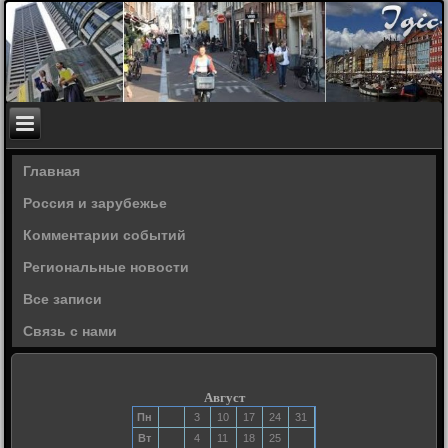
Главная
Россия и зарубежье
Комментарии событий
Региональные новости
Все записи
Связь с нами
Август
Пн
3
10
17
24
31
Вт
4
11
18
25