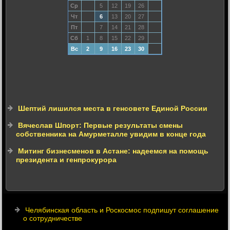
Ср
5
12
19
26
Чт
6
13
20
27
Пт
7
14
21
28
Сб
1
8
15
22
29
Вс
2
9
16
23
30
Шептий лишился места в генсовете Единой России
Вячеслав Шпорт: Первые результаты смены
собственника на Амурметалле увидим в конце года
Митинг бизнесменов в Астане: надеемся на помощь
президента и генпрокурора
Челябинская область и Роскосмос подпишут соглашение
о сотрудничестве