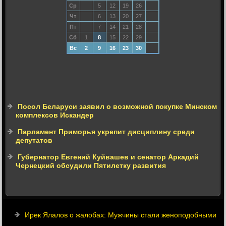
Ср
5
12
19
26
Чт
6
13
20
27
Пт
7
14
21
28
Сб
1
8
15
22
29
Вс
2
9
16
23
30
Посол Беларуси заявил о возможной покупке Минском
комплексов Искандер
Парламент Приморья укрепит дисциплину среди
депутатов
Губернатор Евгений Куйвашев и сенатор Аркадий
Чернецкий обсудили Пятилетку развития
Ирек Ялалов о жалобах: Мужчины стали женоподобными