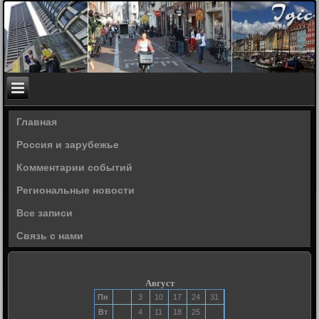
Главная
Россия и зарубежье
Комментарии событий
Региональные новости
Все записи
Связь с нами
Август
Пн
3
10
17
24
31
Вт
4
11
18
25