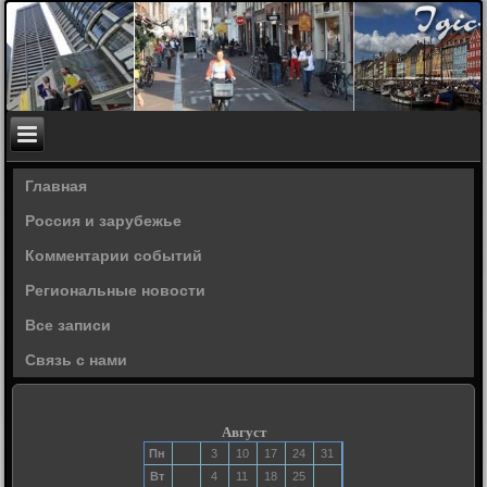
Главная
Россия и зарубежье
Комментарии событий
Региональные новости
Все записи
Связь с нами
Август
Пн
3
10
17
24
31
Вт
4
11
18
25