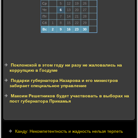
Ср
5
12
19
26
Чт
6
13
20
27
Пт
7
14
21
28
Сб
1
8
15
22
29
Вс
2
9
16
23
30
Поклонской в этом году ни разу не жаловались на
коррупцию в Госдуме
Подарки губернатора Назарова и его министров
забирает специальное управление
Максим Решетников будет участвовать в выборах на
пост губернатора Прикамья
Канду: Некомпетентность и жадность нельзя терпеть