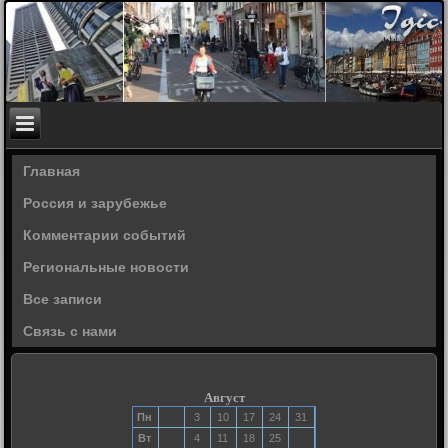
Главная
Россия и зарубежье
Комментарии событий
Региональные новости
Все записи
Связь с нами
Август
Пн
3
10
17
24
31
Вт
4
11
18
25