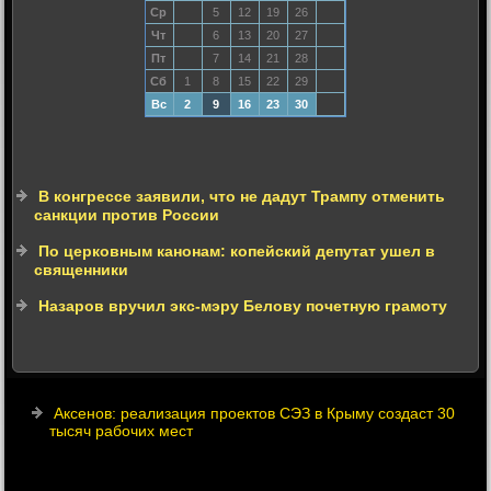
Ср
5
12
19
26
Чт
6
13
20
27
Пт
7
14
21
28
Сб
1
8
15
22
29
Вс
2
9
16
23
30
В конгрессе заявили, что не дадут Трампу отменить
санкции против России
По церковным канонам: копейский депутат ушел в
священники
Назаров вручил экс-мэру Белову почетную грамоту
Аксенов: реализация проектов СЭЗ в Крыму создаст 30
тысяч рабочих мест