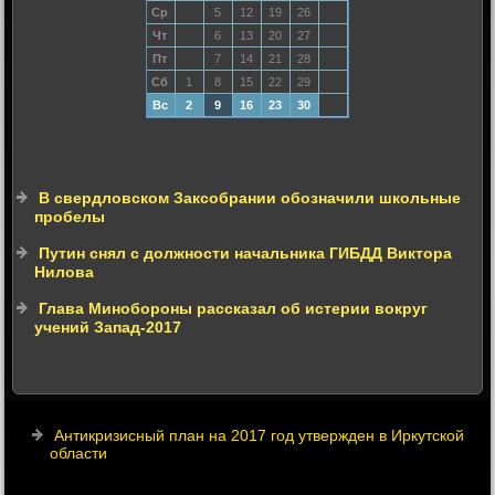
Ср
5
12
19
26
Чт
6
13
20
27
Пт
7
14
21
28
Сб
1
8
15
22
29
Вс
2
9
16
23
30
В свердловском Заксобрании обозначили школьные
пробелы
Путин снял с должности начальника ГИБДД Виктора
Нилова
Глава Минобороны рассказал об истерии вокруг
учений Запад-2017
Антикризисный план на 2017 год утвержден в Иркутской
области