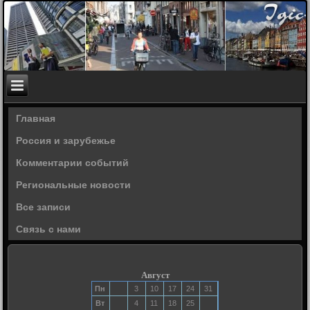
Главная
Россия и зарубежье
Комментарии событий
Региональные новости
Все записи
Связь с нами
Август
Пн
3
10
17
24
31
Вт
4
11
18
25