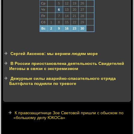
Ср
5
12
19
26
Чт
6
13
20
27
Пт
7
14
21
28
Сб
1
8
15
22
29
Вс
2
9
16
23
30
Сергей Аксенов: мы вернем людям море
В России приостановлена деятельность Свидетелей
Иеговы в связи с экстремизмом
Дежурные силы аварийно-спасательного отряда
Балтфлота подняли по тревоге
К правозащитнице Зое Световой пришли с обыском по
«большому делу ЮКОСа»