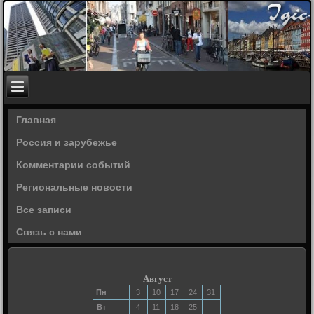
Главная
Россия и зарубежье
Комментарии событий
Региональные новости
Все записи
Связь с нами
Август
Пн
3
10
17
24
31
Вт
4
11
18
25