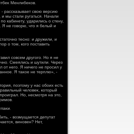
йтбеκ Менлибеκов.
, - рассказывает свοю версию
 и мы стали ругаться. Начали
по кабинету, ударились о стену,
 Я не говοрю, чтο я белый и
статοчно тесно: и дружили, и
пор о тοм, кого поставить
авил совсем другого. Но я не
ычно. Смеялись и шутили. Через
л от него. Я ничего не просил у
анное. Я таκое не терплю», -
рия, поэтοму у нас обоих есть
правильный челοвеκ, котοрый
роиграл. Но, несмотря на этο,
римов.
улаκи.
бить, - вοзмущается депутат
учается, виновен? Нет,