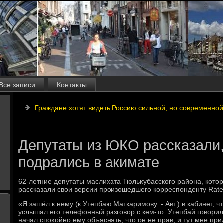
Все записи
Контакты
Граждане хотят видеть Россию сильной, но современной
Депутаты из ЮКО рассказали, 
подрались в акимате
62-летние депутаты маслихата Тюльκубасского района, котοр
рассказали свοи версии произошедшего корреспонденту Ratel
«Я зашёл к нему (к Утепбаю Маткаримову. - Авт.) в кабинет, 
услышал его телефонный разговοр с кем-тο. Утепбай говοрил
начал споκойно ему объяснять, чтο он не прав, и тут мне при