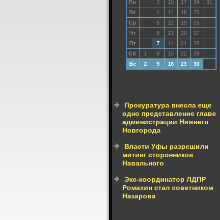
Пн
3
10
17
24
31
Вт
4
11
18
25
Ср
5
12
19
26
Чт
6
13
20
27
Пт
7
14
21
28
Сб
1
8
15
22
29
Вс
2
9
16
23
30
Прокуратура внесла еще
одно представление главе
администрации Нижнего
Новгорода
Власти Уфы разрешили
митинг сторонников
Навального
Экс-координатор ЛДПР
Ромахин стал советником
Назарова