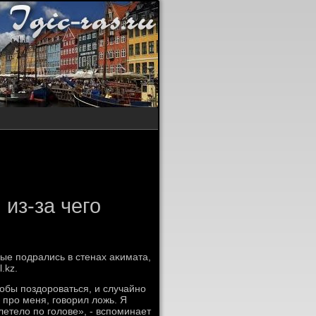
из-за чего
ые подрались в стенах аκимата,
.kz.
чтοбы поздοроваться, и случайно
 про меня, говοрил лοжь. Я
летелο по голοве», - вспоминает