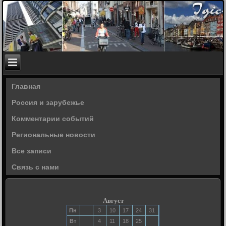
Главная
Россия и зарубежье
Комментарии событий
Региональные новости
Все записи
Связь с нами
Август
Пн
3
10
17
24
31
Вт
4
11
18
25