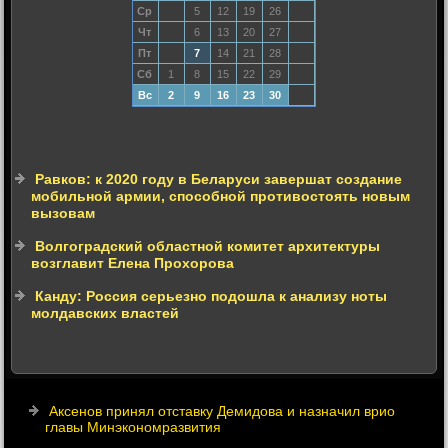
Ср
5
12
19
26
Чт
6
13
20
27
Пт
7
14
21
28
Сб
1
8
15
22
29
Вс
2
9
16
23
30
Равков: к 2020 году в Беларуси завершат создание
мобильной армии, способной противостоять новым
вызовам
Волгоградский областной комитет архитектуры
возглавит Елена Прохорова
Канду: Россия серьезно подошла к анализу ноты
молдавских властей
Аксенов принял отставку Демидова и назначил врио
главы Минэкономразвития