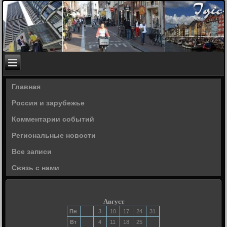
Главная
Россия и зарубежье
Комментарии событий
Региональные новости
Все записи
Связь с нами
Август
Пн
3
10
17
24
31
Вт
4
11
18
25