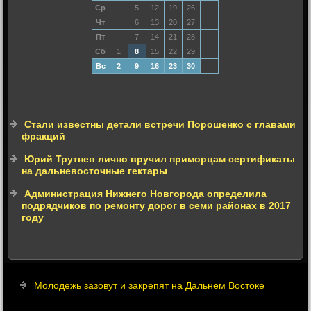
Ср
5
12
19
26
Чт
6
13
20
27
Пт
7
14
21
28
Сб
1
8
15
22
29
Вс
2
9
16
23
30
Стали известны детали встречи Порошенко с главами
фракций
Юрий Трутнев лично вручил приморцам сертификаты
на дальневосточные гектары
Администрация Нижнего Новгорода определила
подрядчиков по ремонту дорог в семи районах в 2017
году
Молодежь зазовут и закрепят на Дальнем Востоке