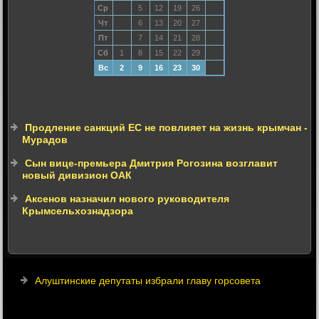
Ср
5
12
19
26
Чт
6
13
20
27
Пт
7
14
21
28
Сб
1
8
15
22
29
Вс
2
9
16
23
30
Продление санкций ЕС не повлияет на жизнь крымчан -
Мурадов
Сын вице-премьера Дмитрия Рогозина возглавит
новый дивизион ОАК
Аксенов назначил нового руководителя
Крымсельхознадзора
Алуштинские депутаты избрали главу горсовета