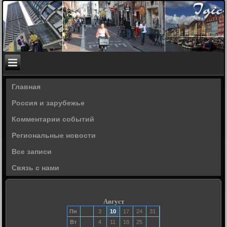
Главная
Россия и зарубежье
Комментарии событий
Региональные новости
Все записи
Связь с нами
Август
Пн
3
10
17
24
31
Вт
4
11
18
25