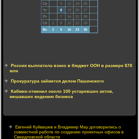
Ср
5
12
19
26
Чт
6
13
20
27
Пт
7
14
21
28
Сб
1
8
15
22
29
Вс
2
9
16
23
30
Россия выплатила взнос в бюджет ООН в размере $78
млн
Прокуратура займется делом Пашинского
Кабмин отменил около 100 устаревших актов,
мешавших ведению бизнеса
Евгений Куйвашев и Владимир Мау договорились о
совместной работе по созданию проектных офисов в
Свердловской области