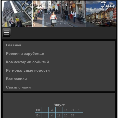
Главная
Россия и зарубежье
Комментарии событий
Региональные новости
Все записи
Связь с нами
Август
Пн
3
10
17
24
31
Вт
4
11
18
25