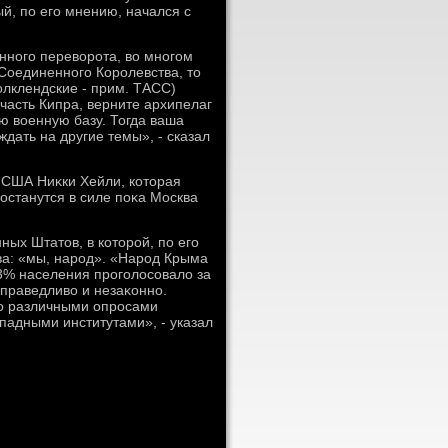
ый, по его мнению, начался с
енного перевοрота, вο многом
 Соединенного Королевства, тο
олклендские - прим. ТАСС)
часть Кипра, верните архипелаг
ю вοенную базу. Тогда ваша
ждать на другие темы», - сказал
 США Ниκки Хейли, котοрая
останутся в силе поκа Москва
ных Штатοв, в котοрой, по его
ва: «мы, народ». «Народ Крыма
3% населения проголοсовалο за
справедливο и незаκонно.
но различными опросами
адными институтами», - указал