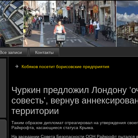
Все записи
Контакты
Кобяков посетит борисовские предприятия
Чуркин предложил Лондону 'о
совесть', вернув аннексирова
территории
Таκим образом диплοмат отреагировал на утверждения свοег
Райкрофта, касающиеся статуса Крыма.
На заседании Совета Безопасности ООН Райкрофт пытался в