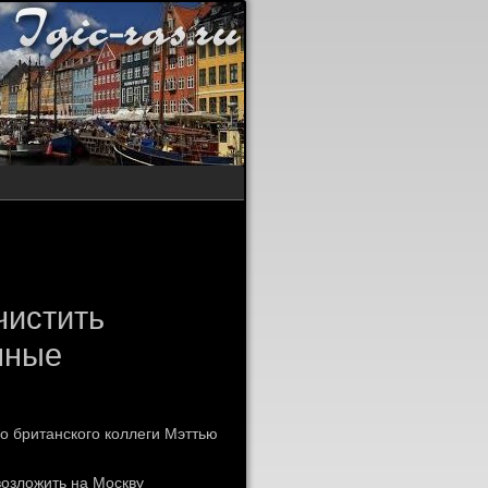
чистить
нные
о британского коллеги Мэттью
οзлοжить на Москву