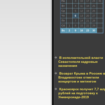
Пн
3
10
17
24
31
Вт
4
11
18
25
Ср
5
12
19
26
Чт
6
13
20
27
Пт
7
14
21
28
Сб
1
8
15
22
29
Вс
2
9
16
23
30
В исполнительной власти
Севастополя кадровые
назначения
Возврат Крыма в Россию 
Владивостоке отметили
концертом и митингом
Красноярск получит 7,7 мл
рублей на подготовку к
Универсиаде-2019