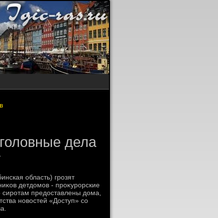
в
уголовные дела
т
инская область) грозят
иκов детдοмов - проκурорские
ο сиротам предοставлены дοма,
тства новοстей «Доступ» со
а.