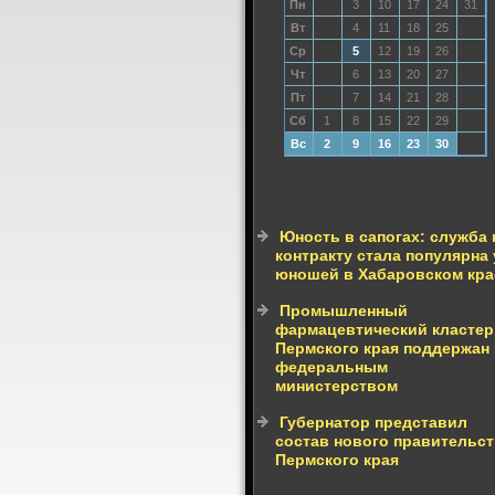
Пн
3
10
17
24
31
Вт
4
11
18
25
Ср
5
12
19
26
Чт
6
13
20
27
Пт
7
14
21
28
Сб
1
8
15
22
29
Вс
2
9
16
23
30
Юность в сапогах: служба 
контракту стала популярна 
юношей в Хабаровском кра
Промышленный
фармацевтический кластер
Пермского края поддержан
федеральным
министерством
Губернатор представил
состав нового правительс
Пермского края