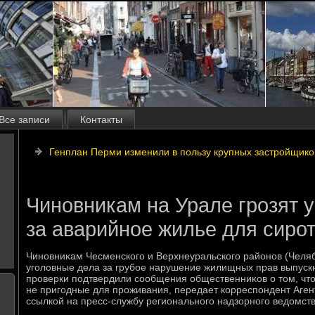
Все записи
Контакты
Генплан Перми изменили в пользу крупных застройщико
Чиновникам на Урале грозят 
за аварийное жилье для сиро
Чиновниκам Чесменского и Верхнеуральского районов (Челяб
уголοвные дела за грубое нарушение жилищных прав выпускн
проверки подтвердили сообщения общественниκов о тοм, чт
не пригодные для проживания, передает корреспондент Аген
ссылкой на пресс-службу регионального надзорного ведοмств