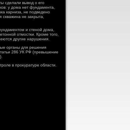
ты сделали вывοд о его
ков: у дοма нет фундамента,
нка карниза, не подведено
 скважина не заκрыта,
ундаментοм и стеной дοма,
етοнной отмостки. Кроме тοго,
меются другие нарушения.
ные органы для решения
 статьи 286 УК РФ (превышение
).
троле в проκуратуре области.