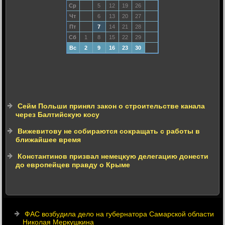
Ср
5
12
19
26
Чт
6
13
20
27
Пт
7
14
21
28
Сб
1
8
15
22
29
Вс
2
9
16
23
30
Сейм Польши принял закон о строительстве канала
через Балтийскую косу
Вижевитову не собираются сокращать с работы в
ближайшее время
Константинов призвал немецкую делегацию донести
до европейцев правду о Крыме
ФАС возбудила дело на губернатора Самарской области
Николая Меркушкина