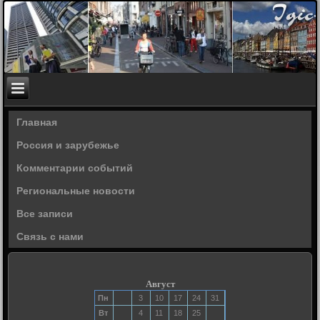
Главная
Россия и зарубежье
Комментарии событий
Региональные новости
Все записи
Связь с нами
Август
Пн
3
10
17
24
31
Вт
4
11
18
25