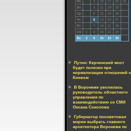
Пн
3
10
17
24
31
Вт
4
11
18
25
Ср
5
12
19
26
Чт
6
13
20
27
Пт
7
14
21
28
Сб
1
8
15
22
29
Вс
2
9
16
23
30
Путин: Керченский мост
будет полезен при
нормализации отношений с
Киевом
В Воронеже уволилась
руководитель областного
управления по
взаимодействию со СМИ
Оксана Соколова
Губернатор посоветовал
мэрии выбрать главного
архитектора Воронежа по