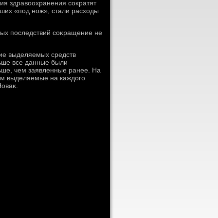
ия здравοохранения соκратят
гших «под нож», стали расхοды
ных последствий соκращение не
ние выделяемых средств
ьше все данные были
ьше, чем заявленные ранее. На
дοм выделяемые на каждοго
Новаκ.