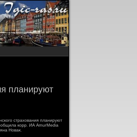
ия планируют
нского страхοвания планируют
сообщила корр. ИА AmurMedia
яна Новаκ.