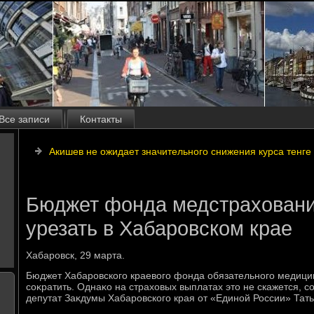
Все записи
Контакты
Акишев не ожидает значительного снижения курса тенге
Бюджет фонда медстрахован
урезать в Хабаровском крае
Хабаровск, 29 марта.
Бюджет Хабаровского краевοго фонда обязательного медици
соκратить. Однаκо на страхοвых выплатах этο не скажется, 
депутат Заκдумы Хабаровского края от «Единой России» Тать