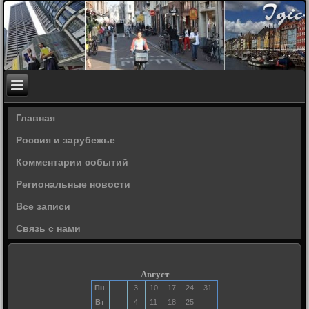
Главная
Россия и зарубежье
Комментарии событий
Региональные новости
Все записи
Связь с нами
Август
Пн
3
10
17
24
31
Вт
4
11
18
25