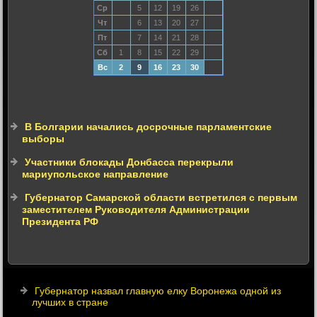
Ср
5
12
19
26
Чт
6
13
20
27
Пт
7
14
21
28
Сб
1
8
15
22
29
Вс
2
9
16
23
30
В Болгарии начались досрочные парламентские
выборы
Участники блокады Донбасса перекрыли
мариупольское направление
Губернатор Самарской области встретился с первым
заместителем Руководителя Администрации
Президента РФ
Губернатор назвал главную елку Воронежа одной из
лучших в стране