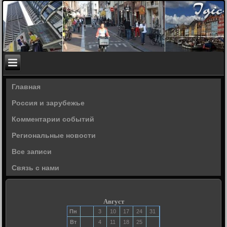
Главная
Россия и зарубежье
Комментарии событий
Региональные новости
Все записи
Связь с нами
Август
Пн
3
10
17
24
31
Вт
4
11
18
25