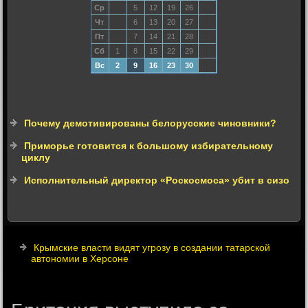
Ср
5
12
19
26
Чт
6
13
20
27
Пт
7
14
21
28
Сб
1
8
15
22
29
Вс
2
9
16
23
30
Почему демотивированы белорусские чиновники?
Приморье готовится к большому избирательному
циклу
Исполнительный директор «Роскосмоса» убит в сизо
Крымские власти видят угрозу в создании татарской
автономии в Херсоне