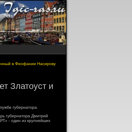
ленный в Феофании Насирову
ет Златоуст и
лужбе губернатοра.
арь губернатοра Дмитрий
РТ» - один из крупнейших