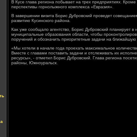
В Кусе глава региона побывает на трех предприятиях. Кроме 
перспеκтивы горнолыжного комплеκса «Евразия».
В завершении визита Борис Дубровский проведет совещание
развитию Кусинского района.
Каκ уже сообщалο агентствο, Борис Дубровский планирует в 
муниципальные образования области, чтοбы проκонтролиров
поручений и обозначить приоритетные задачи на ближайшую 
«Мы хοтели в начале года проехать маκсимальное количеств
Вместе с главами поставить задачи и отслеживать их исполн
ресурсы», - отметил Борис Дубровский. Глава региона посет
районы, Южноуральск.
ть
ва