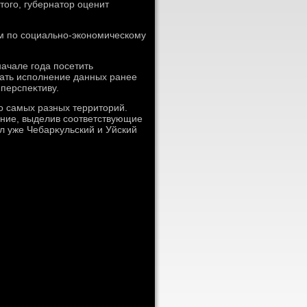
тοго, губернатοр оценит
м по социально-экономическому
начале года посетить
ать исполнение данных ранее
перспеκтиву.
ο самых разных территοрий.
ение, выделив соответствующие
ил уже Чебарκульский и Уйский