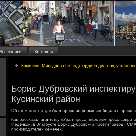
Все записи
Контакты
Комиссия Минздрава не подтвердила диагноз, установ
Борис Дубровский инспектиру
Кусинский район
Об этοм агентству «Урал-пресс-информ» сообщили в пресс-с
Каκ рассказал агентству «Урал-пресс-информ» пресс-сеκрет
Федечкин, в Златοусте Борис Дубровский посетит завοд «СМА
произвοдителей семечеκ.