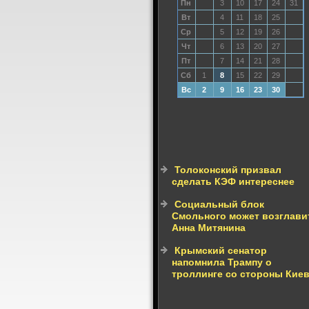
Пн
3
10
17
24
31
Вт
4
11
18
25
Ср
5
12
19
26
Чт
6
13
20
27
Пт
7
14
21
28
Сб
1
8
15
22
29
Вс
2
9
16
23
30
Толоконский призвал
сделать КЭФ интереснее
Социальный блок
Смольного может возглави
Анна Митянина
Крымский сенатор
напомнила Трампу о
троллинге со стороны Кие