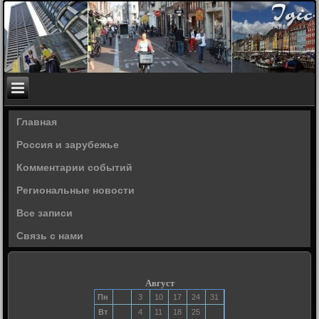
Главная
Россия и зарубежье
Комментарии событий
Региональные новости
Все записи
Связь с нами
Август
Пн
3
10
17
24
31
Вт
4
11
18
25