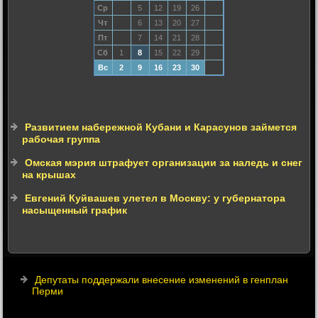
Ср
5
12
19
26
Чт
6
13
20
27
Пт
7
14
21
28
Сб
1
8
15
22
29
Вс
2
9
16
23
30
Развитием набережной Кубани и Карасунов займется
рабочая группа
Омская мэрия штрафует организации за наледь и снег
на крышах
Евгений Куйвашев улетел в Москву: у губернатора
насыщенный график
Депутаты поддержали внесение изменений в генплан
Перми