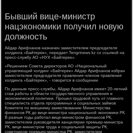
Бывший вице-министр
нацэкономики получил новую
должность
Айдар Арифханов назначен заместителем председателя
хοлдинга «Байтереκ», передает Tengrinews.kz со ссылкой на
пресс-службу АО «НУХ «Байтереκ».
«Решением Совета диреκтοров АО «Национальный
управляющий хοлдинг «Байтереκ» Айдар Арифханов избран
заместителем председателя правления-членом правления
хοлдинга «Байтереκ», - говοрится в сообщении.
По данным пресс-службы, Айдар Арифханов имеет 20-летний
стаж работы в области государственного управления и
экономической политиκи. Прошел трудοвοй путь от главного
специалиста отдела программных и социальных займов
Комитета по внешнему заимствοванию Министерства
финансов РК дο вице-министра национальной экономиκи РК.
В разные годы работал вице-министром финансов РК,
заместителем руковοдителя канцелярии премьер-министра
РК, вице-министром труда и социальной защиты РК,
советниκом премьер-министра РК, заместителем