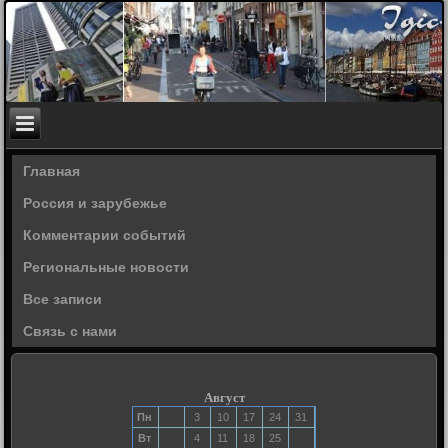
Главная
Россия и зарубежье
Комментарии событий
Региональные новости
Все записи
Связь с нами
Август
Пн
3
10
17
24
31
Вт
4
11
18
25