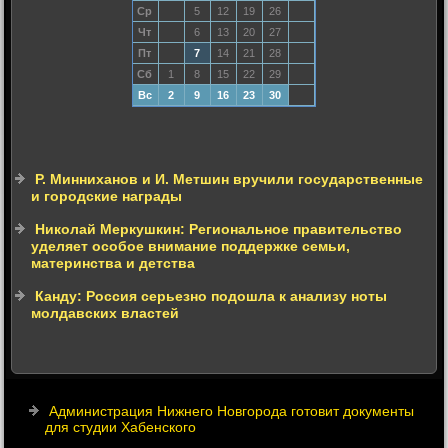
Ср
5
12
19
26
Чт
6
13
20
27
Пт
7
14
21
28
Сб
1
8
15
22
29
Вс
2
9
16
23
30
Р. Минниханов и И. Метшин вручили государственные
и городские награды
Николай Меркушкин: Региональное правительство
уделяет особое внимание поддержке семьи,
материнства и детства
Канду: Россия серьезно подошла к анализу ноты
молдавских властей
Администрация Нижнего Новгорода готовит документы
для студии Хабенского