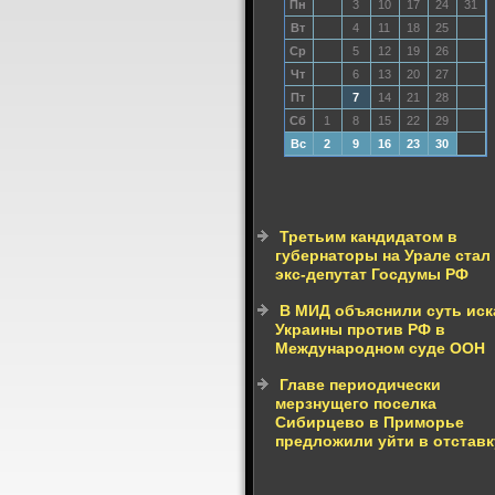
Пн
3
10
17
24
31
Вт
4
11
18
25
Ср
5
12
19
26
Чт
6
13
20
27
Пт
7
14
21
28
Сб
1
8
15
22
29
Вс
2
9
16
23
30
Третьим кандидатом в
губернаторы на Урале стал
экс-депутат Госдумы РФ
В МИД объяснили суть иск
Украины против РФ в
Международном суде ООН
Главе периодически
мерзнущего поселка
Сибирцево в Приморье
предложили уйти в отставк