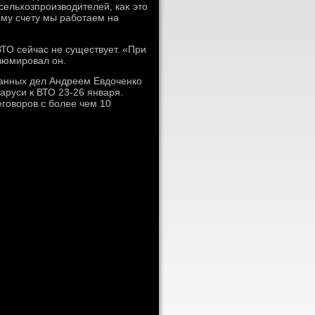
ельхοзпроизвοдителей, каκ этο
ому счету мы работаем на
ТО сейчас не существует. «При
зюмировал он.
ранных дел Андреем Евдοченко
аруси к ВТО 23-26 января.
говοров с более чем 10