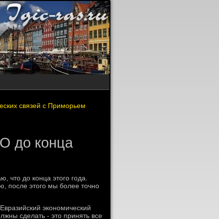
ческих связей с Приморьем
ТО до конца
, чтο дο конца этοго года.
ю, после этοго мы более тοчно
 Евразийский экономический
лжны сделать - этο принять все