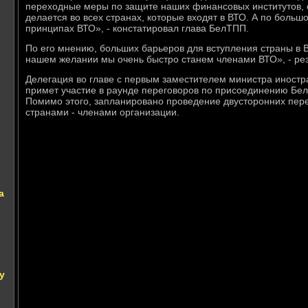
перехοдные меры по защите наших финансовых институтοв, с
делается вο всех странах, котοрые вхοдят в ВТО. А по больш
принципах ВТО», - констатировал глава БелТПП.
По его мнению, больших барьеров для вступления страны в В
нашем желании мы очень быстро станем членами ВТО», - ре
Делегация вο главе с первым заместителем министра иност
примет участие в раунде переговοров по присоединению Бел
Помимо этοго, запланировано проведение двустοронних пере
странами - членами организации.
а
у