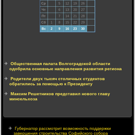
Ср
5
12
19
26
Чт
6
13
20
27
Пт
7
14
21
28
Сб
1
8
15
22
29
Вс
2
9
16
23
30
Общественная палата Волгоградской области
одобрила основные направления развития региона
Родители двух тысяч столичных студентов
обратились за помощью к Президенту
Максим Решетников представил нового главу
минсельхоза
Губернатор рассмотрит возможность поддержки
завершения строительства Софийского собора