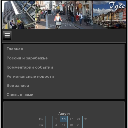
Главная
Россия и зарубежье
Комментарии событий
Региональные новости
Все записи
Связь с нами
Август
Пн
3
10
17
24
31
Вт
4
11
18
25