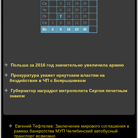
Ср
5
12
19
26
Чт
6
13
20
27
Пт
7
14
21
28
Сб
1
8
15
22
29
Вс
2
9
16
23
30
Польша за 2016 год значительно увеличила армию
Прокуратура укажет иркутским властям на
бездействие в ЧП с Боярышником
Губернатор наградил митрополита Сергия почетным
знаком
Евгений Тефтелев: Заключение мирового соглашения в
рамках банкротства МУП Челябинский автобусный
транспорт возможно