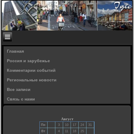
Главная
Россия и зарубежье
Комментарии событий
Региональные новости
Все записи
Связь с нами
Август
Пн
3
10
17
24
31
Вт
4
11
18
25