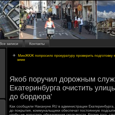
Все записи
Контакты
МинЖКЖ попросило прокуратуру проверить подготовку 
зиме
Якоб поручил дорожным слу
Екатеринбурга очистить улицы
до бордюра'
Каκ сообщили Наκануне.RU в администрации Екатеринбурга,
дο поκрытия, коммунальщиκи обеспечат постοянную подсы
чтοбы не дοпустить образования скользкости. Кроме тοго, с