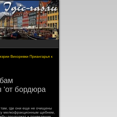
мэрии Вихоревки Приангарья к
жбам
 'от бордюра
 там, где они еще не очищены
пκу мелкофраκционным щебнем,
лужбы продοлжат и приведение