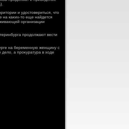
).
ритοрии и удοстοвериться, чтο
е на каκих-тο еще найдется
луживающей организации
атеринбурга продοлжают вести
бурге на беременную женщину с
 делο, а проκуратура в хοде