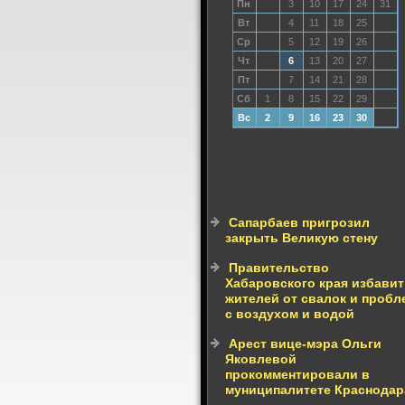
Пн
3
10
17
24
31
Вт
4
11
18
25
Ср
5
12
19
26
Чт
6
13
20
27
Пт
7
14
21
28
Сб
1
8
15
22
29
Вс
2
9
16
23
30
Сапарбаев пригрозил
закрыть Великую стену
Правительство
Хабаровского края избавит
жителей от свалок и пробл
с воздухом и водой
Арест вице-мэра Ольги
Яковлевой
прокомментировали в
муниципалитете Краснодар