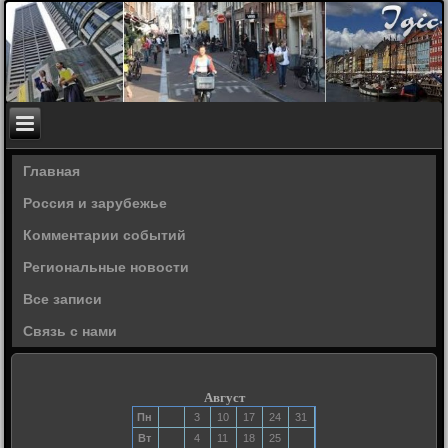
Главная
Россия и зарубежье
Комментарии событий
Региональные новости
Все записи
Связь с нами
Август
Пн
3
10
17
24
31
Вт
4
11
18
25