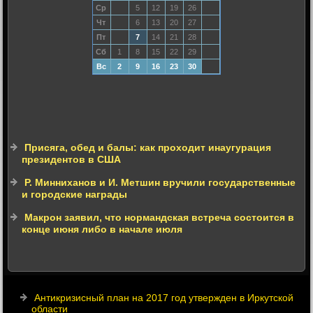
Ср
5
12
19
26
Чт
6
13
20
27
Пт
7
14
21
28
Сб
1
8
15
22
29
Вс
2
9
16
23
30
Присяга, обед и балы: как проходит инаугурация
президентов в США
Р. Минниханов и И. Метшин вручили государственные
и городские награды
Макрон заявил, что нормандская встреча состоится в
конце июня либо в начале июля
Антикризисный план на 2017 год утвержден в Иркутской
области