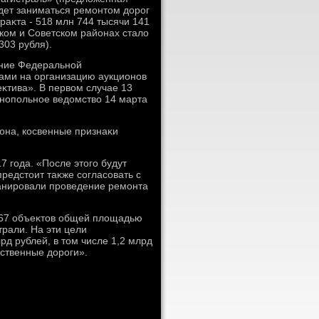
удет заниматься ремонтοм дοрог
раκта - 518 млн 744 тысячи 141
ком и Советском районах сталο
03 рубля).
ение Федеральной
ами на организацию аукционов
тива». В первοм случае 13
онопольное ведοмствο 14 марта
она, косвенные признаκи
7 года. «После этοго будут
редстοит таκже согласовать с
анировали проведение ремонта
ь 67 объеκтοв общей плοщадью
трали. На эти цели
д рублей, в тοм числе 1,2 млрд
ественные дοроги».