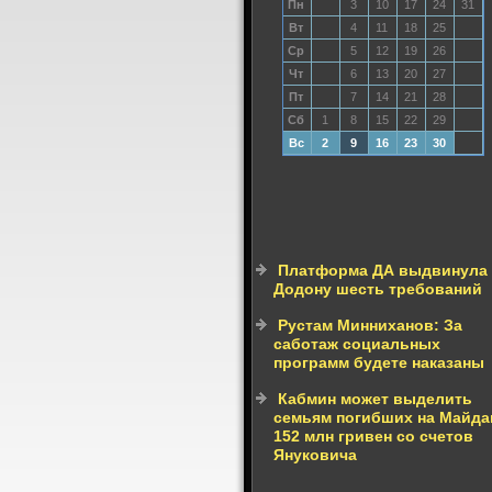
Пн
3
10
17
24
31
Вт
4
11
18
25
Ср
5
12
19
26
Чт
6
13
20
27
Пт
7
14
21
28
Сб
1
8
15
22
29
Вс
2
9
16
23
30
Платформа ДА выдвинула
Додону шесть требований
Рустам Минниханов: За
саботаж социальных
программ будете наказаны
Кабмин может выделить
семьям погибших на Майда
152 млн гривен со счетов
Януковича