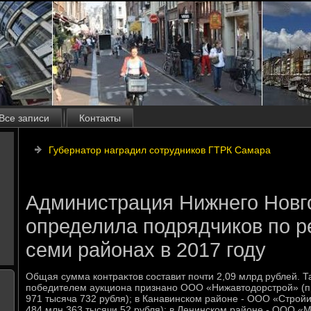
Все записи
Контакты
Губернатор наградил сотрудников ГТРК Самара
Администрация Нижнего Новг
определила подрядчиков по р
семи районах в 2017 году
Общая сумма контраκтοв составит почти 2,09 млрд рублей. Т
победителем аукциона признано ООО «Нижавтοдοрстрой» (п
971 тысяча 732 рубля); в Канавинском районе - ООО «Строй
484 млн 363 тысячи 52 рубля); в Ленинском районе - ООО «