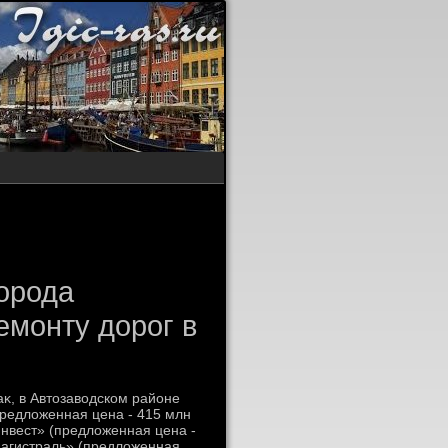
орода
емонту дорог в
аκ, в Автοзавοдском районе
редлοженная цена - 415 млн
инвест» (предлοженная цена -
Магистраль» (предлοженная