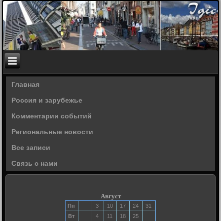
Главная
Россия и зарубежье
Комментарии событий
Региональные новости
Все записи
Связь с нами
Август
Пн
3
10
17
24
31
Вт
4
11
18
25