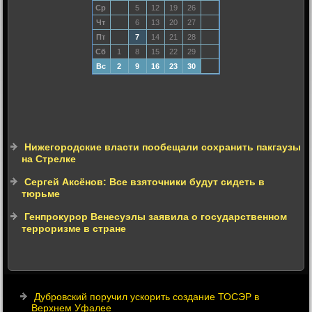
Ср
5
12
19
26
Чт
6
13
20
27
Пт
7
14
21
28
Сб
1
8
15
22
29
Вс
2
9
16
23
30
Нижегородские власти пообещали сохранить пакгаузы
на Стрелке
Сергей Аксёнов: Все взяточники будут сидеть в
тюрьме
Генпрокурор Венесуэлы заявила о государственном
терроризме в стране
Дубровский поручил ускорить создание ТОСЭР в
Верхнем Уфалее