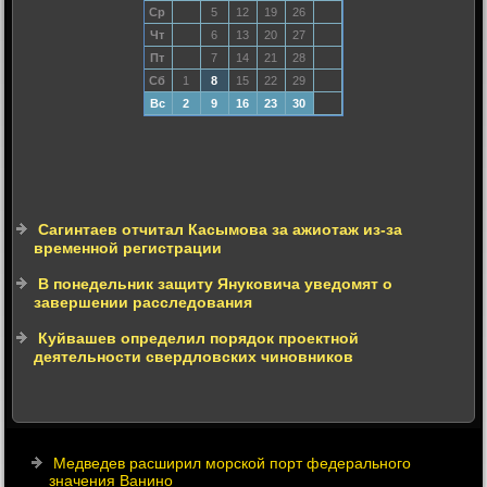
Ср
5
12
19
26
Чт
6
13
20
27
Пт
7
14
21
28
Сб
1
8
15
22
29
Вс
2
9
16
23
30
Сагинтаев отчитал Касымова за ажиотаж из-за
временной регистрации
В понедельник защиту Януковича уведомят о
завершении расследования
Куйвашев определил порядок проектной
деятельности свердловских чиновников
Медведев расширил морской порт федерального
значения Ванино