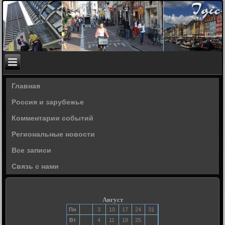
Главная
Россия и зарубежье
Комментарии событий
Региональные новости
Все записи
Связь с нами
Август
Пн
3
10
17
24
31
Вт
4
11
18
25