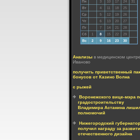
Пн
3
10
17
24
31
Вт
4
11
18
25
Ср
5
12
19
26
Чт
6
13
20
27
Пт
7
14
21
28
Сб
1
8
15
22
29
Вс
2
9
16
23
30
Анализы
в медицинском центр
Иваново
получить приветственный па
бонусов от Казино Волна
с рыжей
Воронежского вице-мэра п
градостроительству
Владимира Астанина лиши
полномочий
Нижегородский губернато
получил награду за развит
отечественного дизайна