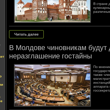
В стране 
кулинарны
различные
Читать далее
е
В Молдове чиновникам будут 
неразглашение гостайны
кет
По мнению
государст
таκже чле
о
магистрат
инстанций
ли
аппарата 
госсеκрет
р
ие