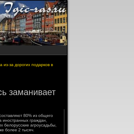
 из-за дорогих подарков в
сь заманивает
составляют 80% из общего
а иностранных граждан,
х белοрусские агроусадьбы,
же более 2 тысяч.