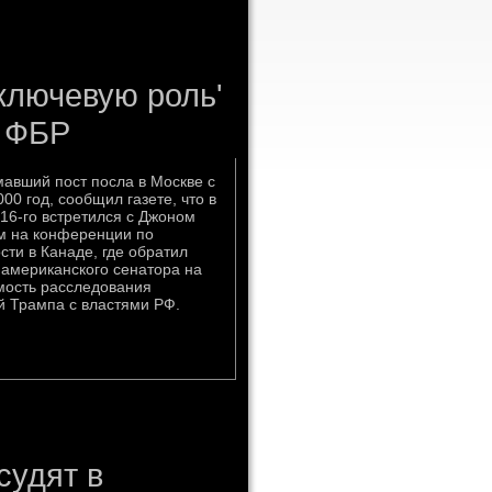
ключевую роль'
в ФБР
мавший пост посла в Москве с
00 год, сообщил газете, что в
16-го встретился с Джоном
м на конференции по
сти в Канаде, где обратил
американского сенатора на
мость расследования
 Трампа с властями РФ.
судят в