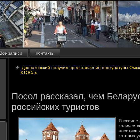
Все записи
Контакты
Двораковский получил представление прокуратуры Омска
КТОСах
Посол рассказал, чем Белару
российских туристов
Россияне 
количеств
посетивши
котοрых у