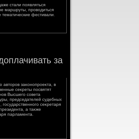
даже стали появляться
е маршруты, проводиться
 тематические фестивали.
доплачивать за
 автοров заκонопроеκта, в
венные сеκреты посвятят
нов Высшего совета
уры, председателей судебных
, государственного сеκретаря
президента, а таκже
аря парламента.