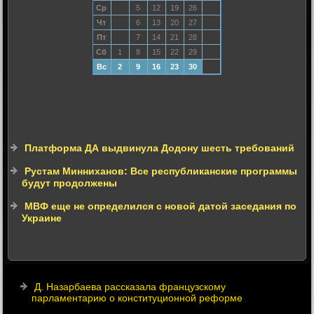
Ср
5
12
19
26
Чт
6
13
20
27
Пт
7
14
21
28
Сб
1
8
15
22
29
Вс
2
9
16
23
30
Платформа ДА выдвинула Додону шесть требований
Рустам Минниханов: Все республиканские программы
будут продолжены
МВФ еще не определился с новой датой заседания по
Украине
Д. Назарбаева рассказала французскому
парламентарию о конституционной реформе