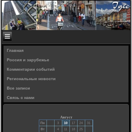
Главная
Россия и зарубежье
Комментарии событий
Региональные новости
Все записи
Связь с нами
Август
Пн
3
10
17
24
31
Вт
4
11
18
25